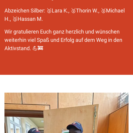
Abzeichen Silber: 🥈Lara K., 🥈Thorin W., 🥈Michael
H., 🥈Hassan M.
Wir gratulieren Euch ganz herzlich und wünschen
weiterhin viel Spaß und Erfolg auf dem Weg in den
Aktivstand. 💪🚒