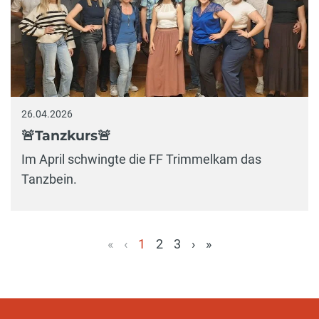
26.04.2026
🚨Tanzkurs🚨
Im April schwingte die FF Trimmelkam das
Tanzbein.
«
‹
1
2
3
›
»
(aktuell)