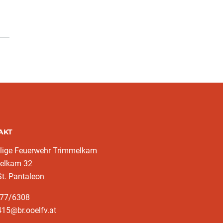
AKT
llige Feuerwehr Trimmelkam
elkam 32
t. Pantaleon
277/6308
15@br.ooelfv.at